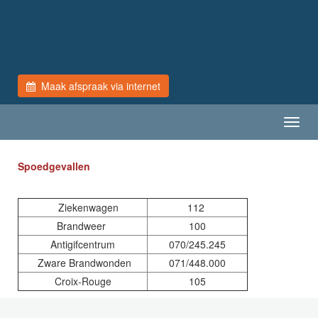
Maak afspraak via internet
Toggl
navig
Spoedgevallen
Ziekenwagen
112
Brandweer
100
Antigifcentrum
070/245.245
Zware Brandwonden
071/448.000
Croix-Rouge
105